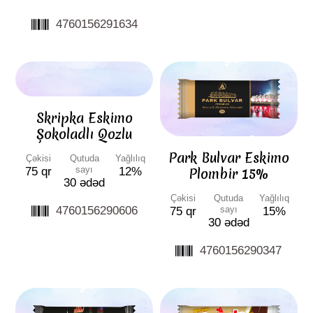
4760156291634
Skripka Eskimo
Şokoladlı Qozlu
Park Bulvar Eskimo
Çəkisi
Qutuda
Yağlılıq
sayı
75 qr
12%
Plombir 15%
30 ədəd
Çəkisi
Qutuda
Yağlılıq
4760156290606
sayı
75 qr
15%
30 ədəd
4760156290347