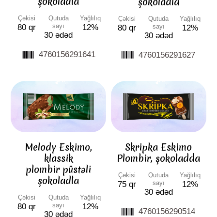
şokoladla
şokoladla
Çəkisi
Qutuda
Yağlılıq
Çəkisi
Qutuda
Yağlılıq
sayı
sayı
80 qr
12%
80 qr
12%
30 ədəd
30 ədəd
4760156291641
4760156291627
Melody Eskimo,
Skripka Eskimo
klassik
Plombir, şokoladda
plombir püstəli
Çəkisi
Qutuda
Yağlılıq
şokoladla
sayı
75 qr
12%
30 ədəd
Çəkisi
Qutuda
Yağlılıq
sayı
80 qr
12%
4760156290514
30 ədəd