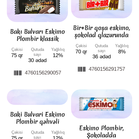
Bir+Bir qoşa eskimo,
Bakı Bulvarı Eskimo
şokolad qlazurunda
Plombir klassik
Çəkisi
Qutuda
Yağlılıq
Çəkisi
Qutuda
Yağlılıq
sayı
70 qr
8%
sayı
75 qr
12%
36 ədəd
30 ədəd
4760156291757
4760156290057
Baki Bulvari Eskimo
Plombir qəhvəli
Eskimo Plombir,
Çəkisi
Qutuda
Yağlılıq
Şokoladda
sayı
75 qr
12%