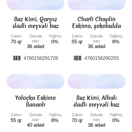
Buz Kimi, Qarpız
Charli Chaplin
dadlı meyvəli buz
Eskimo, şokoladda
Çəkisi
Qutuda
Yağlılıq
Çəkisi
Qutuda
Yağlılıq
sayı
sayı
70 qr
0%
55 qr
8%
36 ədəd
36 ədəd
4760156291726
4760156290255
Yoloçka Eskimo
Buz Kimi, Albalı
Bananlı
dadlı meyvəli buz
Çəkisi
Qutuda
Yağlılıq
Çəkisi
Qutuda
Yağlılıq
sayı
sayı
55 qr
8%
70 qr
0%
40 ədəd
36 ədəd