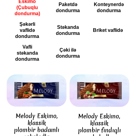
Eskimo
Paketdə
Konteynerdə
(Çubuqlu
dondurma
dondurma
dondurma)
Şəkərli
Stəkanda
vaflidə
Briket vaflidə
dondurma
dondurma
Vafli
Çəki ilə
stəkanda
dondurma
dondurma
Melody Eskimo,
Melody Eskimo,
klassik
klassik
plombir badamlı
plombir fındıqlı