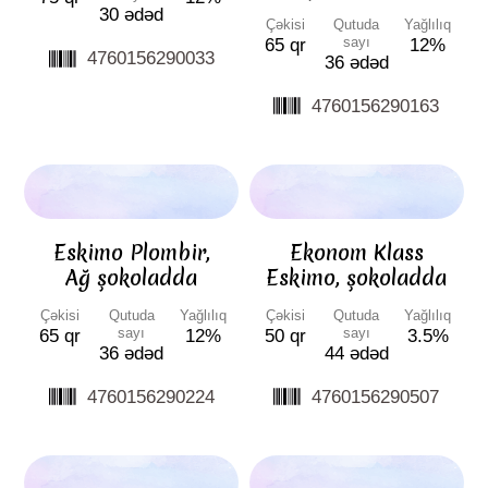
30 ədəd
Çəkisi
Qutuda
Yağlılıq
sayı
65 qr
12%
4760156290033
36 ədəd
4760156290163
Eskimo Plombir,
Ekonom Klass
Ağ şokoladda
Eskimo, şokoladda
Çəkisi
Qutuda
Yağlılıq
Çəkisi
Qutuda
Yağlılıq
sayı
sayı
65 qr
12%
50 qr
3.5%
36 ədəd
44 ədəd
4760156290224
4760156290507