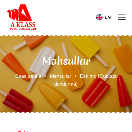
EN
Məhsullar
Əsas səhifə
/
Məhsullar
/
Eskimo (Çubuqlu
dondurma)