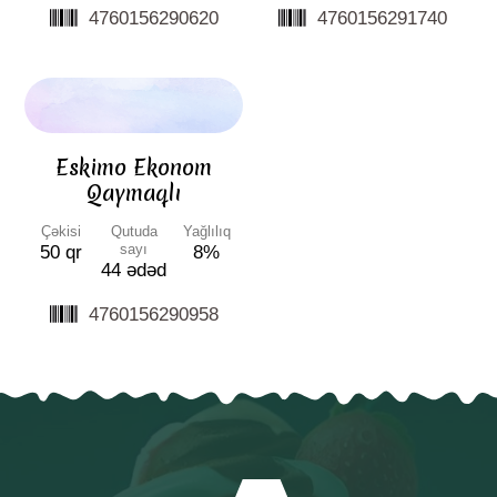
4760156290620
4760156291740
Eskimo Ekonom
Qaymaqlı
Çəkisi
Qutuda
Yağlılıq
sayı
50 qr
8%
44 ədəd
4760156290958