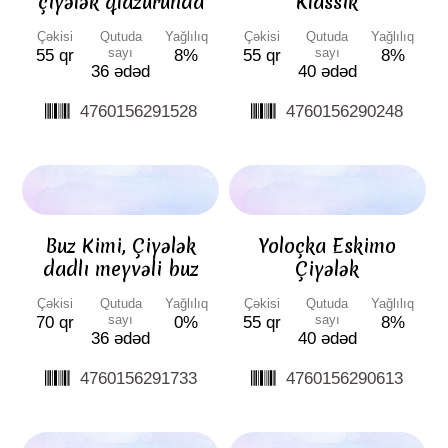
çiyələk qlazurunda
Klassik
Çəkisi
Qutuda
Yağlılıq
Çəkisi
Qutuda
Yağlılıq
sayı
sayı
55 qr
8%
55 qr
8%
36 ədəd
40 ədəd
4760156291528
4760156290248
Buz Kimi, Çiyələk
Yoloçka Eskimo
dadlı meyvəli buz
Çiyələk
Çəkisi
Qutuda
Yağlılıq
Çəkisi
Qutuda
Yağlılıq
sayı
sayı
70 qr
0%
55 qr
8%
36 ədəd
40 ədəd
4760156291733
4760156290613