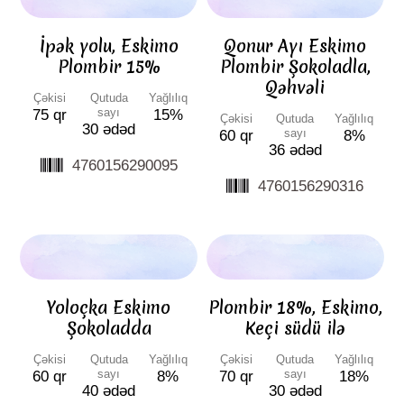
İpək yolu, Eskimo
Qonur Ayı Eskimo
Plombir 15%
Plombir Şokoladla,
Qəhvəli
Çəkisi
Qutuda
Yağlılıq
sayı
75 qr
15%
Çəkisi
Qutuda
Yağlılıq
30 ədəd
sayı
60 qr
8%
36 ədəd
4760156290095
4760156290316
Yoloçka Eskimo
Plombir 18%, Eskimo,
Şokoladda
Keçi südü ilə
Çəkisi
Qutuda
Yağlılıq
Çəkisi
Qutuda
Yağlılıq
sayı
sayı
60 qr
8%
70 qr
18%
40 ədəd
30 ədəd