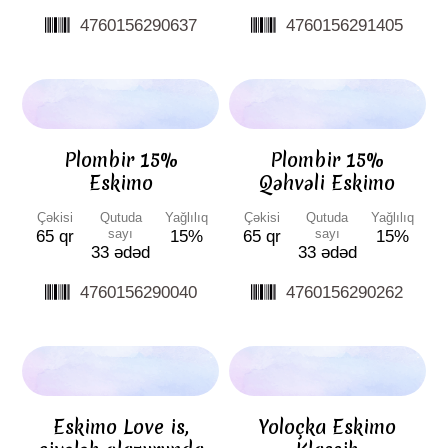
4760156290637
4760156291405
Plombir 15%
Plombir 15%
Eskimo
Qəhvəli Eskimo
Çəkisi
Qutuda
Yağlılıq
Çəkisi
Qutuda
Yağlılıq
sayı
sayı
65 qr
15%
65 qr
15%
33 ədəd
33 ədəd
4760156290040
4760156290262
Eskimo Love is,
Yoloçka Eskimo